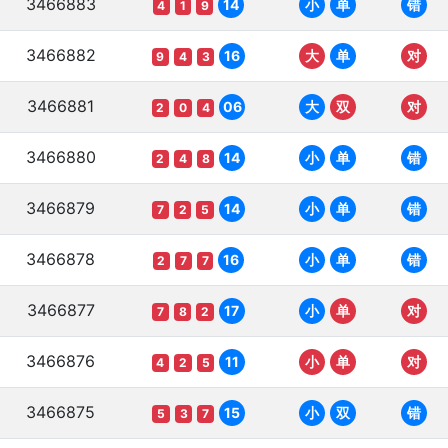
3466883
14
小
单
错
4
1
9
3466882
16
大
单
对
9
4
3
3466881
06
大
双
对
2
0
4
3466880
14
小
单
错
2
4
8
3466879
14
小
单
错
7
2
5
3466878
16
小
单
错
2
7
7
3466877
17
小
单
对
7
8
2
3466876
11
小
单
对
4
2
5
3466875
15
小
双
错
5
3
7