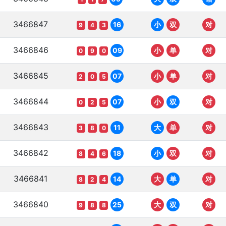
3466847
16
小
双
对
9
4
3
3466846
09
小
单
对
0
9
0
3466845
07
小
单
对
2
0
5
3466844
07
小
双
对
0
2
5
3466843
11
大
单
对
3
8
0
3466842
18
小
双
对
8
4
6
3466841
14
大
单
对
8
2
4
3466840
25
大
双
对
9
8
8