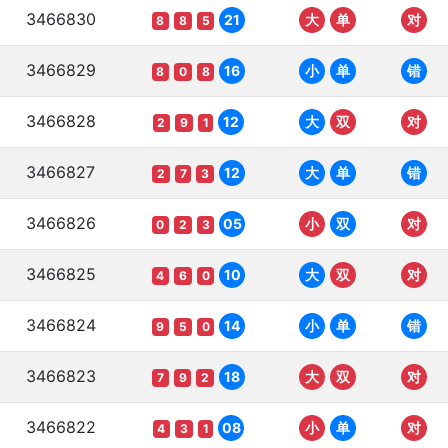
3466830
21
大
单
对
8
8
5
3466829
16
小
单
错
8
0
8
3466828
12
大
双
对
2
9
1
3466827
12
大
单
错
2
7
3
3466826
05
小
双
对
0
2
3
3466825
10
大
双
对
4
6
0
3466824
14
小
单
错
9
5
0
3466823
18
大
双
对
7
9
2
3466822
08
小
单
对
4
3
1