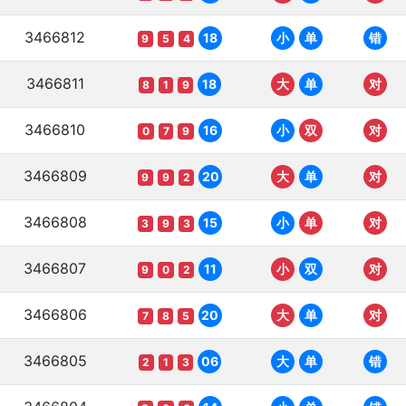
3466812
18
小
单
错
9
5
4
3466811
18
大
单
对
8
1
9
3466810
16
小
双
对
0
7
9
3466809
20
大
单
对
9
9
2
3466808
15
小
单
对
3
9
3
3466807
11
小
双
对
9
0
2
3466806
20
大
单
对
7
8
5
3466805
06
大
单
错
2
1
3