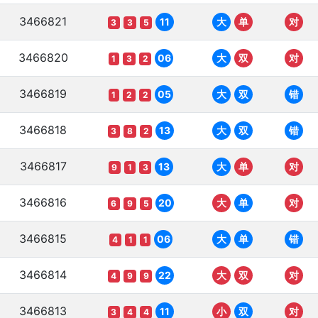
3466821
11
大
单
对
3
3
5
3466820
06
大
双
对
1
3
2
3466819
05
大
双
错
1
2
2
3466818
13
大
双
错
3
8
2
3466817
13
大
单
对
9
1
3
3466816
20
大
单
对
6
9
5
3466815
06
大
单
错
4
1
1
3466814
22
大
双
对
4
9
9
3466813
11
小
双
对
3
4
4