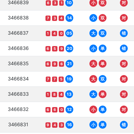
3466839
10
小
双
对
6
3
1
3466838
14
小
双
对
7
3
4
3466837
05
大
双
错
1
4
0
3466836
20
小
单
错
6
5
9
3466835
21
大
单
对
6
9
6
3466834
19
大
双
对
7
7
5
3466833
13
大
单
对
1
8
4
3466832
12
小
单
对
6
6
0
3466831
16
小
单
错
9
4
3