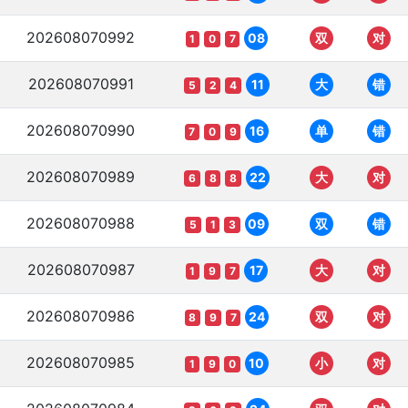
202608070992
08
双
对
1
0
7
202608070991
11
大
错
5
2
4
202608070990
16
单
错
7
0
9
202608070989
22
大
对
6
8
8
202608070988
09
双
错
5
1
3
202608070987
17
大
对
1
9
7
202608070986
24
双
对
8
9
7
202608070985
10
小
对
1
9
0