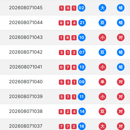
202608071045
02
大
错
1
0
1
202608071044
21
双
错
8
9
4
202608071043
10
小
对
1
6
3
202608071042
07
双
错
3
1
3
202608071041
13
小
错
0
7
6
202608071040
09
单
对
5
3
1
202608071039
11
小
对
3
7
1
202608071038
14
双
对
8
2
4
202608071037
16
大
对
7
7
2