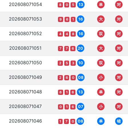
202608071054
13
单
对
8
0
5
202608071053
16
大
对
9
6
1
202608071052
16
双
对
4
4
8
202608071051
20
大
对
7
7
6
202608071050
10
双
对
2
5
3
202608071049
08
小
对
2
6
0
202608071048
13
单
对
6
1
6
202608071047
07
小
对
0
1
6
202608071046
08
单
错
1
7
0