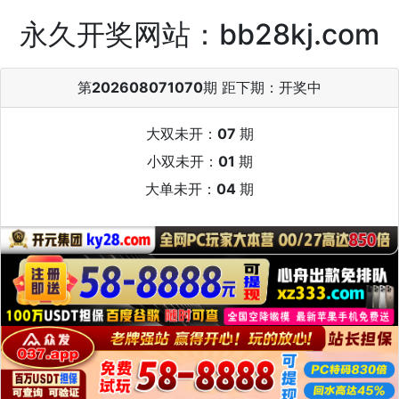
永久开奖网站：bb28kj.com
第
202608071070
期 距下期：
开奖中
大双未开：
07
期
小双未开：
01
期
大单未开：
04
期