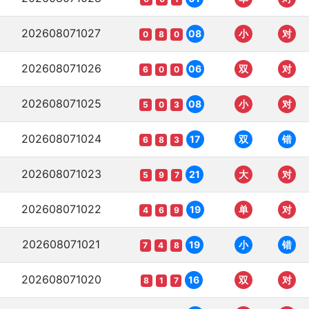
202608071027
08
小
对
0
8
0
202608071026
06
双
对
6
0
0
202608071025
08
小
对
5
0
3
202608071024
17
双
错
6
8
3
202608071023
21
大
对
5
9
7
202608071022
19
单
对
4
6
9
202608071021
19
小
错
7
4
8
202608071020
16
双
对
8
1
7