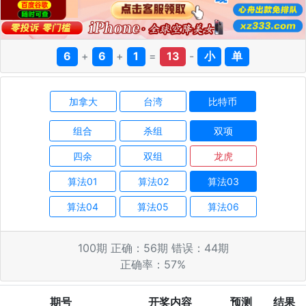
6
+
6
+
1
=
13
-
小
单
加拿大
台湾
比特币
组合
杀组
双项
四余
双组
龙虎
算法01
算法02
算法03
算法04
算法05
算法06
100
期 正确：
56
期 错误：
44
期
正确率：
57
%
期号
开奖内容
预测
结果