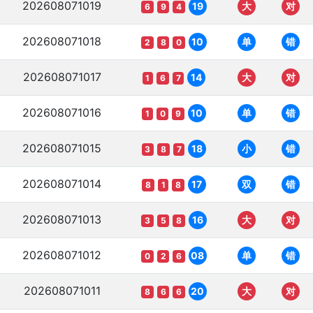
202608071019
19
大
对
6
9
4
202608071018
10
单
错
2
8
0
202608071017
14
大
对
1
6
7
202608071016
10
单
错
1
0
9
202608071015
18
小
错
3
8
7
202608071014
17
双
错
8
1
8
202608071013
16
大
对
3
5
8
202608071012
08
单
错
0
2
6
202608071011
20
大
对
8
6
6