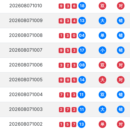
202608071010
18
双
对
9
3
6
202608071009
13
大
错
6
3
4
202608071008
04
单
错
1
3
0
202608071007
17
小
错
9
5
3
202608071006
08
双
对
3
2
3
202608071005
14
大
对
9
0
5
202608071004
11
双
错
7
1
3
202608071003
11
大
错
2
7
2
202608071002
13
单
对
1
5
7