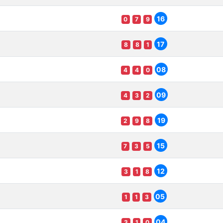
16
0
7
9
17
8
8
1
08
4
4
0
09
4
3
2
19
2
9
8
15
7
3
5
12
3
1
8
05
1
1
3
04
3
1
0