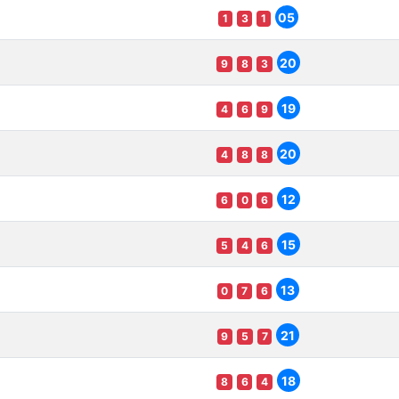
05
1
3
1
20
9
8
3
19
4
6
9
20
4
8
8
12
6
0
6
15
5
4
6
13
0
7
6
21
9
5
7
18
8
6
4