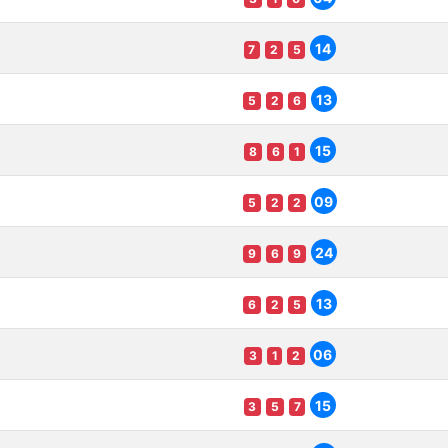
14
7
2
5
13
5
2
6
15
8
6
1
09
5
2
2
24
9
6
9
13
6
2
5
06
3
1
2
15
3
5
7