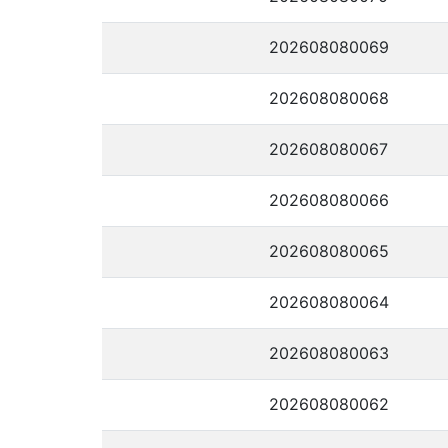
202608080069
202608080068
202608080067
202608080066
202608080065
202608080064
202608080063
202608080062