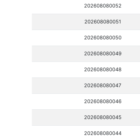
202608080052
202608080051
202608080050
202608080049
202608080048
202608080047
202608080046
202608080045
202608080044