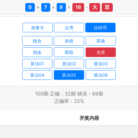
0
+
7
+
9
=
16
-
大
双
加拿大
台湾
比特币
组合
杀组
双项
四余
双组
龙虎
算法01
算法02
算法03
算法04
算法05
算法06
100
期 正确：
32
期 错误：
68
期
正确率：
32
%
开奖内容