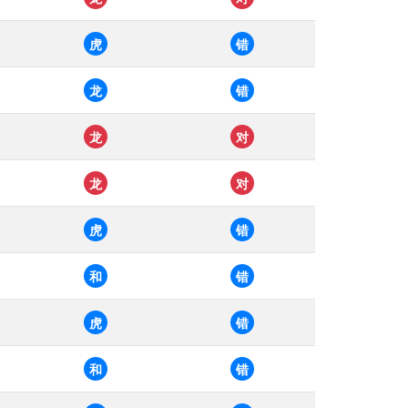
虎
错
龙
错
龙
对
龙
对
虎
错
和
错
虎
错
和
错