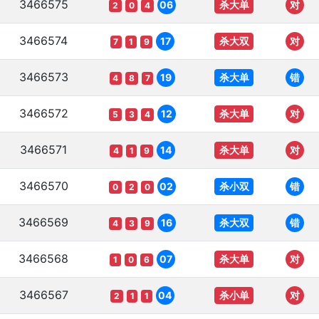
3466575
杀大单
06
对
2
0
4
3466574
杀大双
17
对
7
1
9
3466573
杀大单
19
错
4
8
7
3466572
杀大单
12
对
5
3
4
3466571
杀大单
14
对
4
1
9
3466570
杀小双
02
错
0
2
0
3466569
杀大双
16
错
4
3
9
3466568
杀大单
07
对
1
0
6
3466567
杀小单
04
对
2
1
1