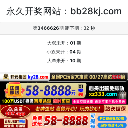
永久开奖网站：bb28kj.com
第
3466626
期 距下期：
31 秒
大双未开：
01
期
小双未开：
04
期
大单未开：
10
期