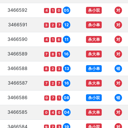
3466592
杀小双
05
对
4
1
0
3466591
杀小单
12
对
3
2
7
3466590
杀大单
11
对
4
1
6
3466589
杀大单
16
对
7
8
1
3466588
杀小单
13
错
8
2
3
3466587
杀大单
16
对
7
2
7
3466586
杀小双
08
错
0
7
1
3466585
杀大单
04
对
0
4
0
3466584
杀小双
19
对
9
7
3