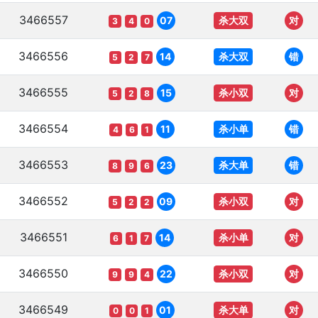
3466557
杀大双
07
对
3
4
0
3466556
杀大双
14
错
5
2
7
3466555
杀小双
15
对
5
2
8
3466554
杀小单
11
错
4
6
1
3466553
杀大单
23
错
8
9
6
3466552
杀小双
09
对
5
2
2
3466551
杀小单
14
对
6
1
7
3466550
杀小双
22
对
9
9
4
3466549
杀大单
01
对
0
0
1