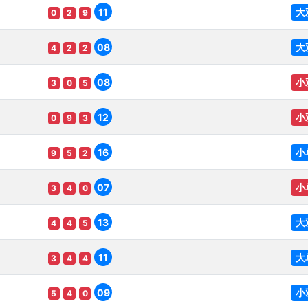
大
11
0
2
9
大
08
4
2
2
小
08
3
0
5
小
12
0
9
3
小
16
9
5
2
小
07
3
4
0
大
13
4
4
5
大
11
3
4
4
小
09
5
4
0