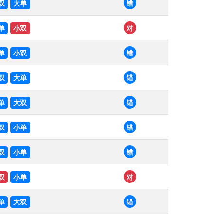
双
大单
错
单
小双
对
单
小双
错
双
大单
错
单
大双
错
双
小单
错
双
小单
错
双
小单
对
单
大双
错