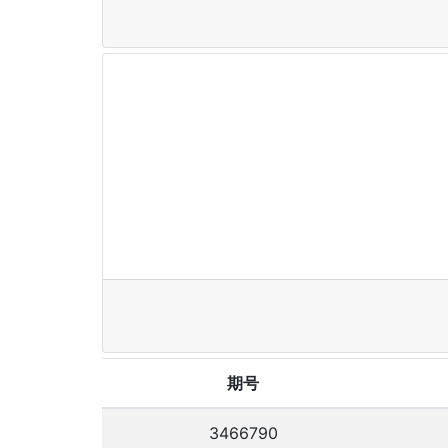
期号
3466790