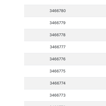
3466780
3466779
3466778
3466777
3466776
3466775
3466774
3466773