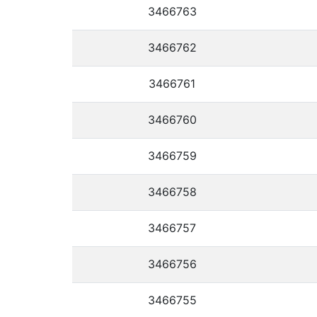
3466763
3466762
3466761
3466760
3466759
3466758
3466757
3466756
3466755