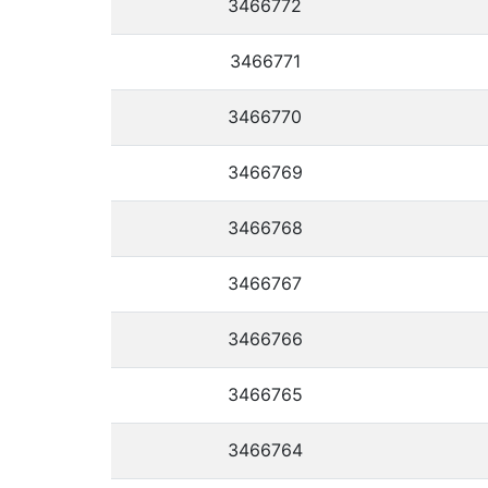
3466772
3466771
3466770
3466769
3466768
3466767
3466766
3466765
3466764