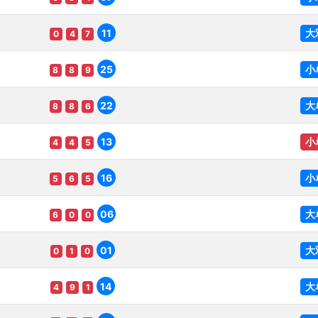
大
11
0
4
7
小
25
8
8
9
大
22
8
8
6
小
13
4
4
5
小
16
5
6
5
大
06
6
0
0
大
01
0
1
0
大
14
4
9
1