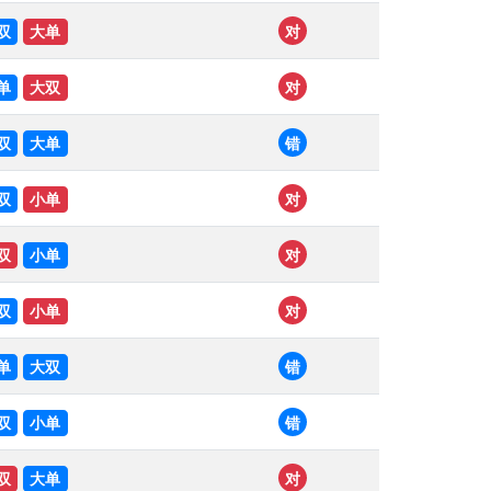
双
大单
对
单
大双
对
双
大单
错
双
小单
对
双
小单
对
双
小单
对
单
大双
错
双
小单
错
双
大单
对